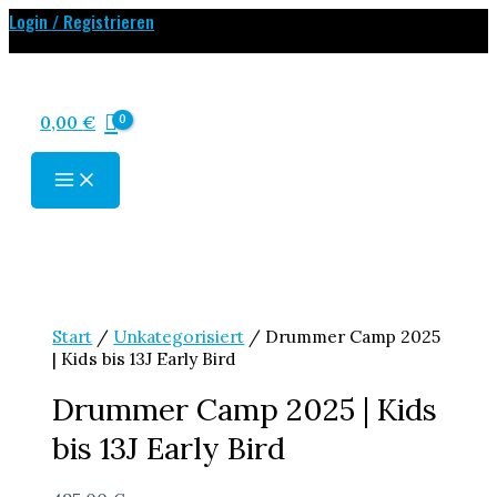
Zum
Login / Registrieren
Inhalt
springen
0,00
€
MAIN
MENU
Start
/
Unkategorisiert
/ Drummer Camp 2025
| Kids bis 13J Early Bird
Drummer Camp 2025 | Kids
bis 13J Early Bird